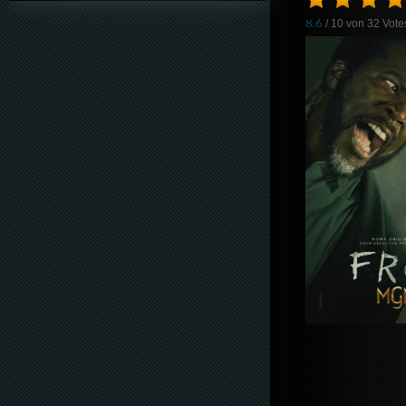
8.6
/ 10 von
32
Vote