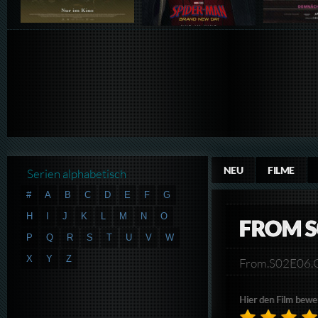
NEU
FILME
Serien alphabetisch
#
A
B
C
D
E
F
G
H
I
J
K
L
M
N
O
FROM S
P
Q
R
S
T
U
V
W
X
Y
Z
From.S02E06.
Hier den Film bewe