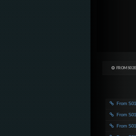
FROM S02
From S0
From S0
From S0