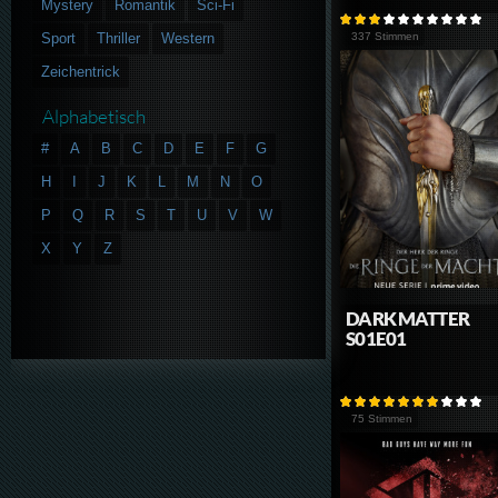
Mystery
Romantik
Sci-Fi
Sport
Thriller
Western
337 Stimmen
Zeichentrick
Alphabetisch
#
A
B
C
D
E
F
G
H
I
J
K
L
M
N
O
P
Q
R
S
T
U
V
W
X
Y
Z
DARK MATTER
S01E01
75 Stimmen