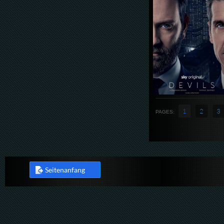
1
2
3
PAGES:
Seitenanfang