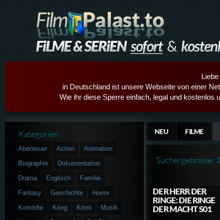
Liebe
in Deutschland ist unsere Webseite von einer Netz
Wie ihr diese Sperre einfach, legal und kostenlos 
NEU
FILME
Kategorien
Abenteuer
Action
Animation
Suchergebnisse: 
Biographie
Dokumentation
Drama
Englisch
Familie
DER HERR DER
Fantasy
Geschichte
Horror
RINGE: DIE RINGE
Komödie
Krieg
Krimi
Musik
DER MACHT S01