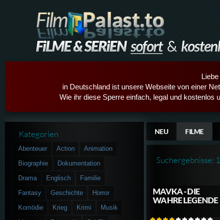
Liebe
in Deutschland ist unsere Webseite von einer Netz
Wie ihr diese Sperre einfach, legal und kostenlos 
NEU
FILME
Kategorien
Abenteuer
Action
Animation
Suchergebnisse: 
Biographie
Dokumentation
Drama
Englisch
Familie
MAVKA - DIE
Fantasy
Geschichte
Horror
WAHRE LEGENDE
Komödie
Krieg
Krimi
Musik