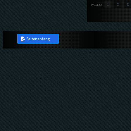
1
2
3
PAGES:
Seitenanfang