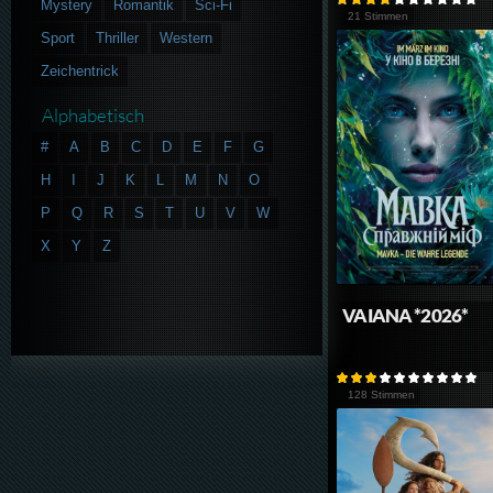
Mystery
Romantik
Sci-Fi
21 Stimmen
Sport
Thriller
Western
Zeichentrick
Alphabetisch
#
A
B
C
D
E
F
G
H
I
J
K
L
M
N
O
P
Q
R
S
T
U
V
W
X
Y
Z
VAIANA *2026*
128 Stimmen