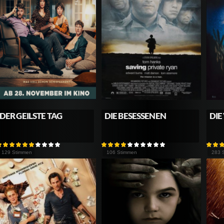
DER GEILSTE TAG
DIE BESESSENEN
DIE
129 Stimmen
106 Stimmen
283 