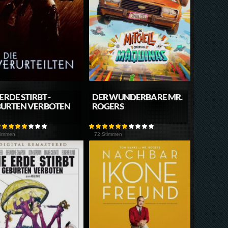
 ERDE STIRBT -
DER WUNDERBARE MR.
BURTEN VERBOTEN
ROGERS
timmen
72 Stimmen