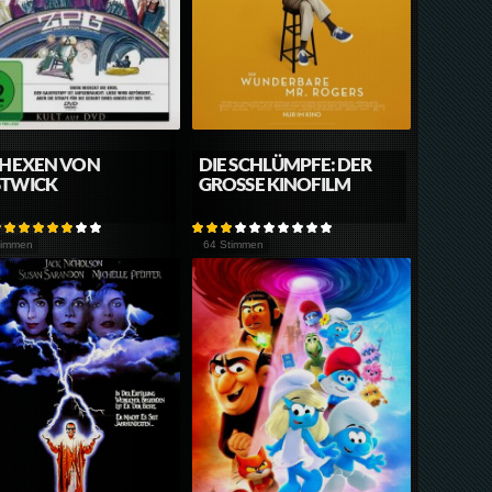
 HEXEN VON
DIE SCHLÜMPFE: DER
STWICK
GROSSE KINOFILM
timmen
64 Stimmen