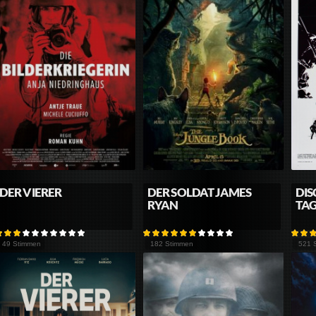
DER VIERER
DER SOLDAT JAMES
DIS
RYAN
TAG
49 Stimmen
182 Stimmen
521 