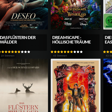
DAS FLÜSTERN DER
DREAMSCAPE -
DIE
WÄLDER
HÖLLISCHE TRÄUME
EA
19 Stimmen
43 Stimmen
43 S