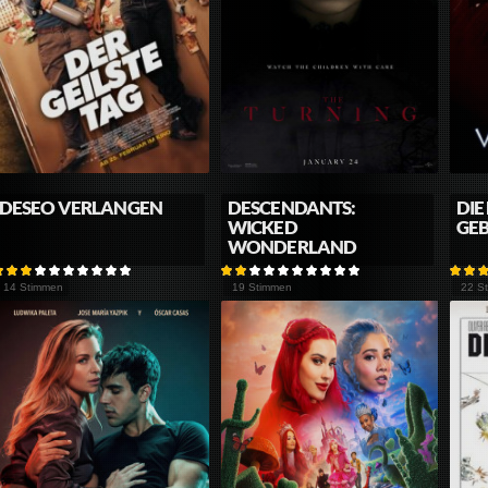
DESEO VERLANGEN
DESCENDANTS:
DIE
WICKED
GE
WONDERLAND
14 Stimmen
19 Stimmen
22 S