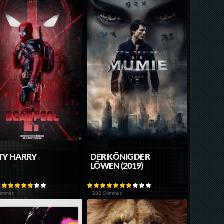
TY HARRY
DER KÖNIG DER
LÖWEN (2019)
timmen
282 Stimmen