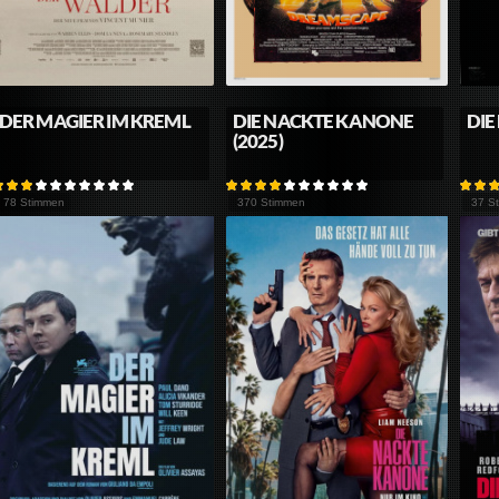
DER MAGIER IM KREML
DIE NACKTE KANONE
DIE
(2025)
78 Stimmen
370 Stimmen
37 S