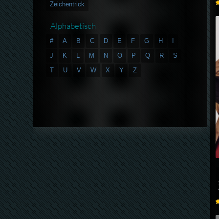
Zeichentrick
Alphabetisch
#
A
B
C
D
E
F
G
H
I
J
K
L
M
N
O
P
Q
R
S
T
U
V
W
X
Y
Z