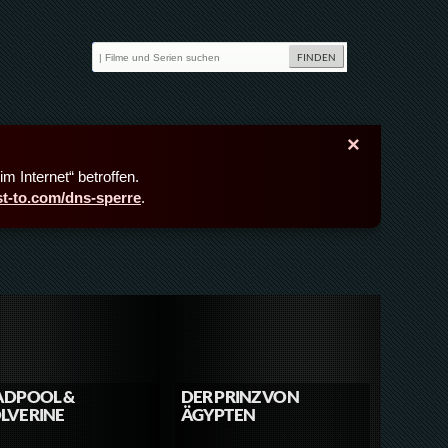
×
m Internet“ betroffen.
ast-to.com/dns-sperre
.
ADPOOL &
DER PRINZ VON
LVERINE
ÄGYPTEN