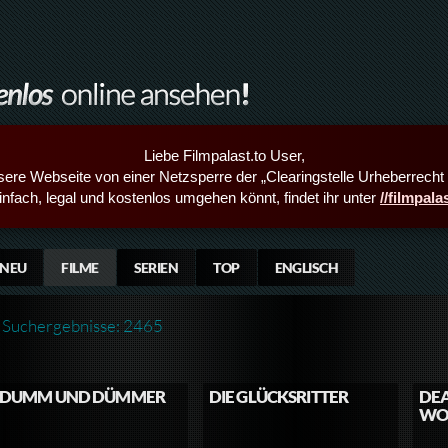
Liebe Filmpalast.to User,
sere Webseite von einer Netzsperre der „Clearingstelle Urheberrecht i
infach, legal und kostenlos umgehen könnt, findet ihr unter
//filmpal
NEU
FILME
SERIEN
TOP
ENGLISCH
Suchergebnisse: 2465
DUMM UND DÜMMER
DIE GLÜCKSRITTER
DE
WO