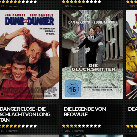
71 Stimmen
90 Stimmen
703 
DANGER CLOSE - DIE
DIE LEGENDE VON
DE
SCHLACHT VON LONG
BEOWULF
TAN
89 Stimmen
283 Stimmen
871 