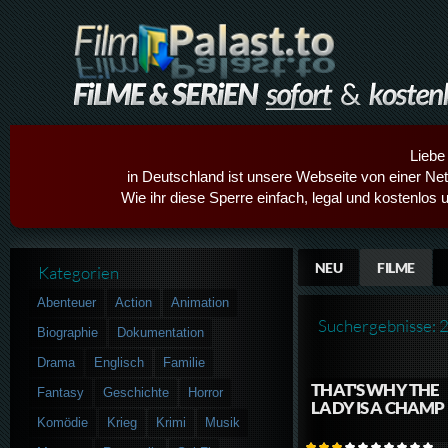
Liebe
in Deutschland ist unsere Webseite von einer Netz
Wie ihr diese Sperre einfach, legal und kostenlos 
NEU
FILME
Kategorien
Abenteuer
Action
Animation
Suchergebnisse: 
Biographie
Dokumentation
Drama
Englisch
Familie
THAT'S WHY THE
Fantasy
Geschichte
Horror
LADY IS A CHAMP
Komödie
Krieg
Krimi
Musik