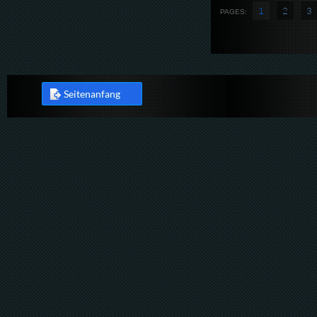
1
2
3
PAGES:
Seitenanfang