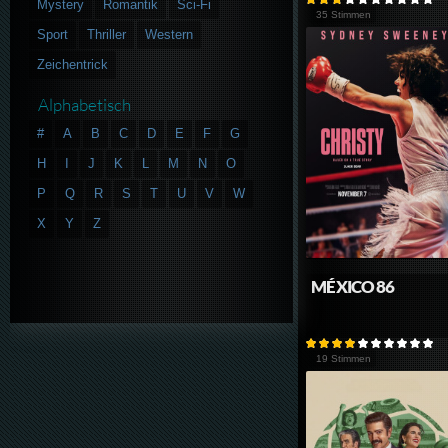
Mystery
Romantik
Sci-Fi
35 Stimmen
Sport
Thriller
Western
Zeichentrick
Alphabetisch
#
A
B
C
D
E
F
G
H
I
J
K
L
M
N
O
P
Q
R
S
T
U
V
W
X
Y
Z
MÉXICO 86
19 Stimmen