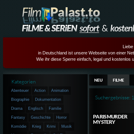
Liebe
in Deutschland ist unsere Webseite von einer Netz
Wie ihr diese Sperre einfach, legal und kostenlos 
NEU
FILME
Kategorien
Abenteuer
Action
Animation
Suchergebnisse: 
Biographie
Dokumentation
Drama
Englisch
Familie
PARIS MURDER
Fantasy
Geschichte
Horror
MYSTERY
Komödie
Krieg
Krimi
Musik