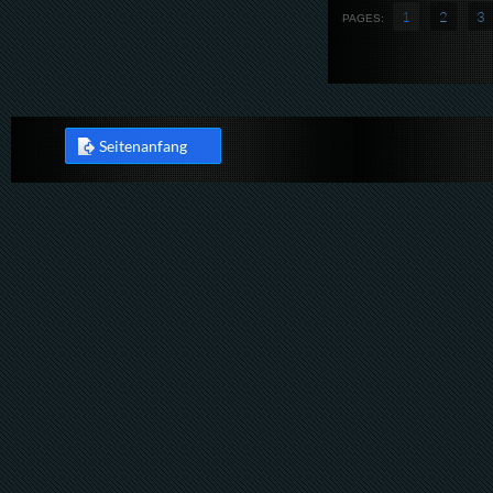
1
2
3
PAGES:
Seitenanfang