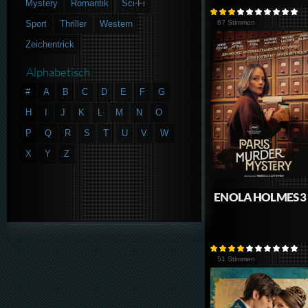
Mystery
Romantik
Sci-Fi
Sport
Thriller
Western
67 Stimmen
Zeichentrick
Alphabetisch
#
A
B
C
D
E
F
G
H
I
J
K
L
M
N
O
P
Q
R
S
T
U
V
W
X
Y
Z
ENOLA HOLMES 3
51 Stimmen