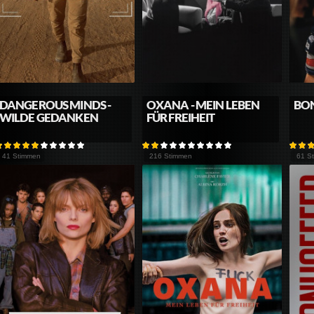
DANGEROUS MINDS -
OXANA - MEIN LEBEN
BO
WILDE GEDANKEN
FÜR FREIHEIT
41 Stimmen
216 Stimmen
61 S