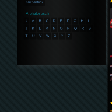
Zeichentrick
Alphabetisch
#
A
B
C
D
E
F
G
H
I
J
K
L
M
N
O
P
Q
R
S
T
U
V
W
X
Y
Z