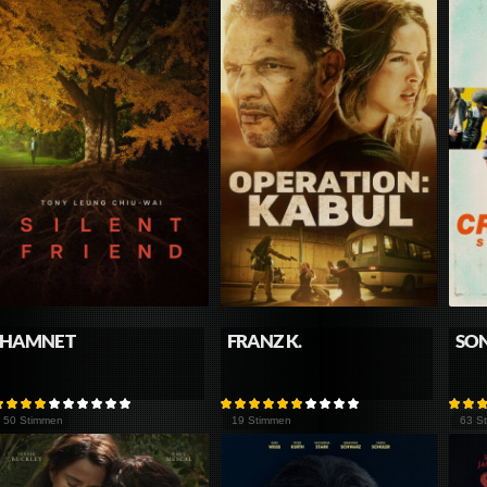
HAMNET
FRANZ K.
SON
50 Stimmen
19 Stimmen
63 S