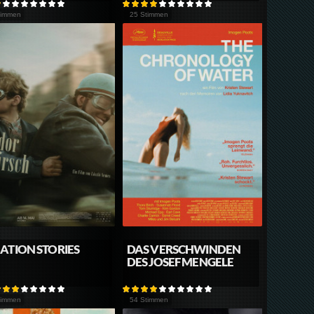
timmen
25 Stimmen
ATION STORIES
DAS VERSCHWINDEN
DES JOSEF MENGELE
timmen
54 Stimmen