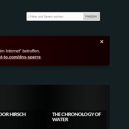
×
m Internet“ betroffen.
ast-to.com/dns-sperre
.
DOR HIRSCH
THE CHRONOLOGY OF
WATER