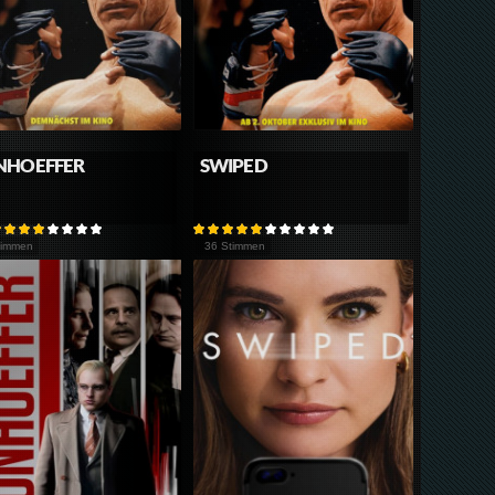
NHOEFFER
SWIPED
timmen
36 Stimmen