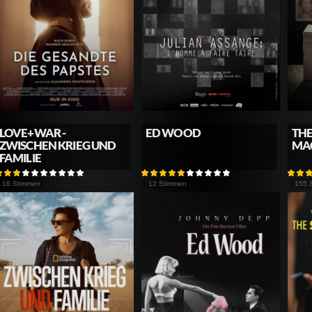
LOVE+WAR -
ED WOOD
THE
ZWISCHEN KRIEG UND
MA
FAMILIE
16 Stimmen
12 Stimmen
155 