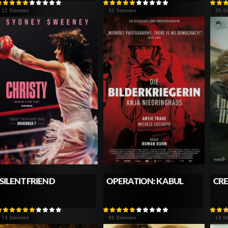
22 Stimmen
32 Stimmen
25 S
SILENT FRIEND
OPERATION: KABUL
CRE
73 Stimmen
65 Stimmen
14 S