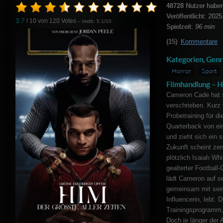
48728
Nutzer haben
Veröffentlicht: 2025
3.7
/ 10 von
120
Votes
– Imdb: 5.1/10
Spielzeit:
96 min
(15)
Kommentare
Kategorien, Genr
Horror
Sport
Filmhandlung –
Hi
Cameron Cade hat 
verschrieben. Kurz
Probetraining für die
Quarterback von ein
und zieht sich ein 
Zukunft scheint zers
plötzlich Isaiah Whi
gealterter Football-
lädt Cameron auf s
gemeinsam mit seine
Influencerin, lebt. 
Trainingsprogramm,
Doch je länger der 