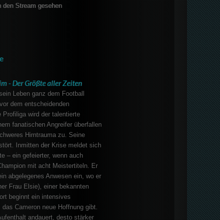
 den Stream gesehen
e
m - Der Größte aller Zeiten
sein Leben ganz dem Football
 vor dem entscheidenden
 Profiliga wird der talentierte
em fanatischen Angreifer überfallen
schweres Hirntrauma zu. Seine
tört. Inmitten der Krise meldet sich
te – ein gefeierter, wenn auch
Champion mit acht Meistertiteln. Er
ein abgelegenes Anwesen ein, wo er
r Frau Elsie), einer bekannten
Dort beginnt ein intensives
 das Cameron neue Hoffnung gibt.
Aufenthalt andauert, desto stärker