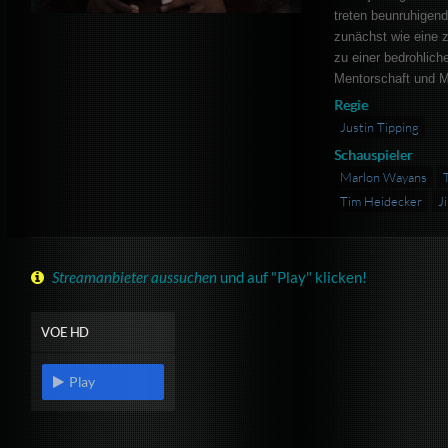
treten beunruhigen
zunächst wie eine z
zu einer bedrohlich
Mentorschaft und M
Regie
Justin Tipping
Schauspieler
Marlon Wayans
Tim Heidecker
J
Streamanbieter aussuchen
und auf "Play" klicken!
VOE HD
Play