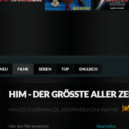
NEU
FILME
SERIEN
TOP
ENGLISCH
HIM - DER GRÖSSTE ALLER Z
HIM.2025.GERMAN.DL.1080P.WEB.H264-WAYNE​
Shortinfos
Hier den Film bewerten!