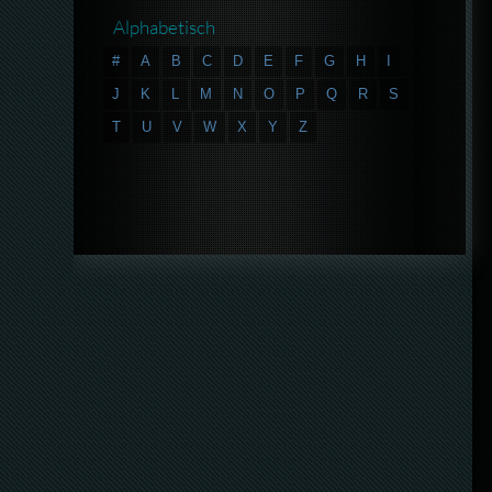
Alphabetisch
#
A
B
C
D
E
F
G
H
I
J
K
L
M
N
O
P
Q
R
S
T
U
V
W
X
Y
Z