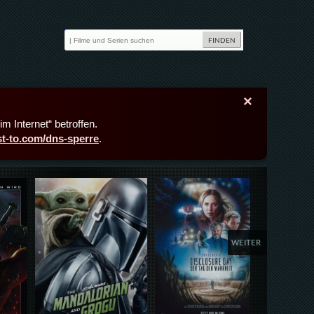
×
m Internet“ betroffen.
ast-to.com/dns-sperre
.
Details,Play
Details,Play
Deta
WEITER