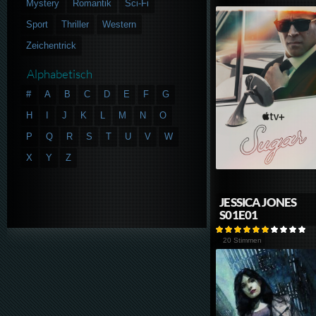
Mystery
Romantik
Sci-Fi
Sport
Thriller
Western
Zeichentrick
Alphabetisch
#
A
B
C
D
E
F
G
H
I
J
K
L
M
N
O
P
Q
R
S
T
U
V
W
X
Y
Z
JESSICA JONES
S01E01
20 Stimmen