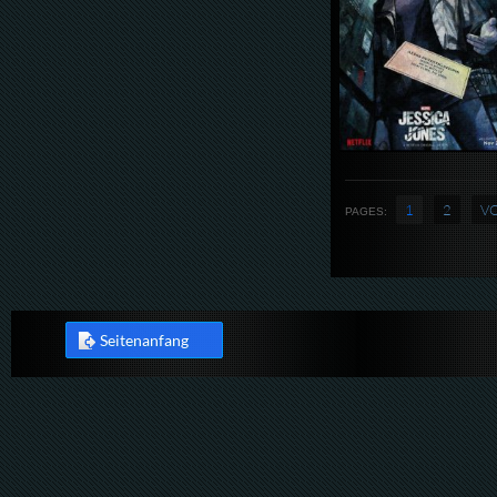
1
2
V
PAGES:
Seitenanfang