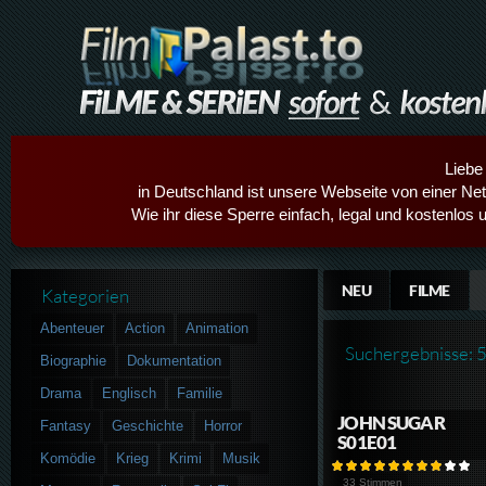
Liebe
in Deutschland ist unsere Webseite von einer Netz
Wie ihr diese Sperre einfach, legal und kostenlos 
NEU
FILME
Kategorien
Abenteuer
Action
Animation
Suchergebnisse: 
Biographie
Dokumentation
Drama
Englisch
Familie
JOHN SUGAR
Fantasy
Geschichte
Horror
S01E01
Komödie
Krieg
Krimi
Musik
33 Stimmen