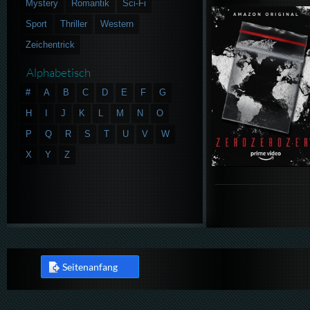
Mystery
Romantik
Sci-Fi
Sport
Thriller
Western
Zeichentrick
Alphabetisch
#
A
B
C
D
E
F
G
H
I
J
K
L
M
N
O
P
Q
R
S
T
U
V
W
X
Y
Z
Seitenanfang