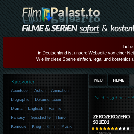
Liebe
in Deutschland ist unsere Webseite von einer Netz
Wie ihr diese Sperre einfach, legal und kostenlos 
NEU
FILME
Kategorien
Abenteuer
Action
Animation
Suchergebnisse: 
Biographie
Dokumentation
Drama
Englisch
Familie
ZEROZEROZERO
Fantasy
Geschichte
Horror
S01E01
Komödie
Krieg
Krimi
Musik
27 Stimmen