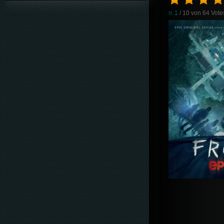
8.1
/ 10 von
64
Vote