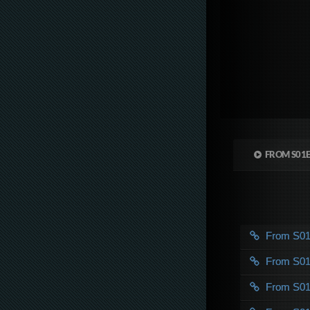
FROM S01
From S0
From S0
From S0