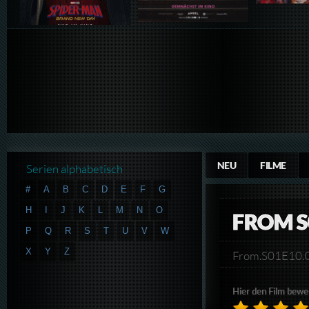
NEU
FILME
Serien alphabetisch
#
A
B
C
D
E
F
G
H
I
J
K
L
M
N
O
FROM S
P
Q
R
S
T
U
V
W
X
Y
Z
From.S01E10.
Hier den Film bewe