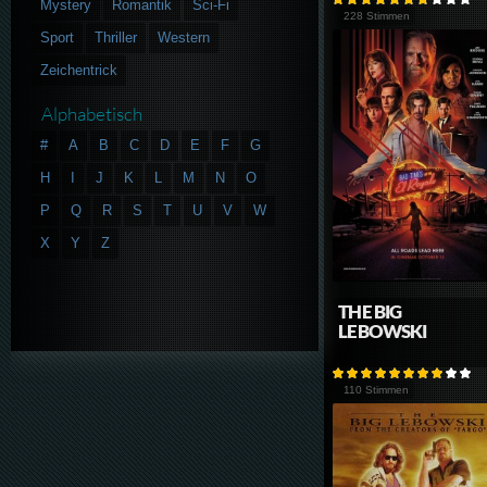
Mystery
Romantik
Sci-Fi
228 Stimmen
Sport
Thriller
Western
Zeichentrick
Alphabetisch
#
A
B
C
D
E
F
G
H
I
J
K
L
M
N
O
P
Q
R
S
T
U
V
W
X
Y
Z
THE BIG
LEBOWSKI
110 Stimmen