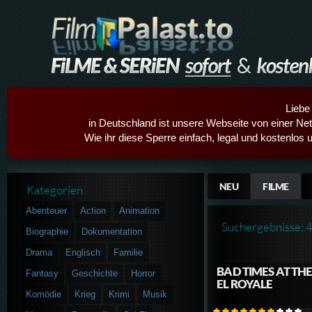
Liebe
in Deutschland ist unsere Webseite von einer Netz
Wie ihr diese Sperre einfach, legal und kostenlos 
NEU
FILME
Kategorien
Abenteuer
Action
Animation
Suchergebnisse: 
Biographie
Dokumentation
Drama
Englisch
Familie
BAD TIMES AT TH
Fantasy
Geschichte
Horror
EL ROYALE
Komödie
Krieg
Krimi
Musik