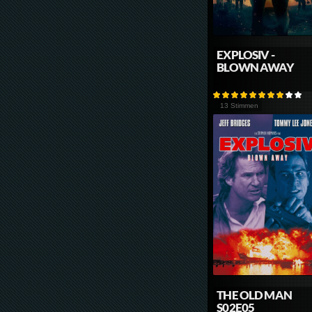
EXPLOSIV -
BLOWN AWAY
13 Stimmen
THE OLD MAN
S02E05