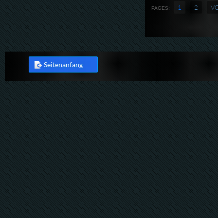
1
2
V
PAGES:
Seitenanfang