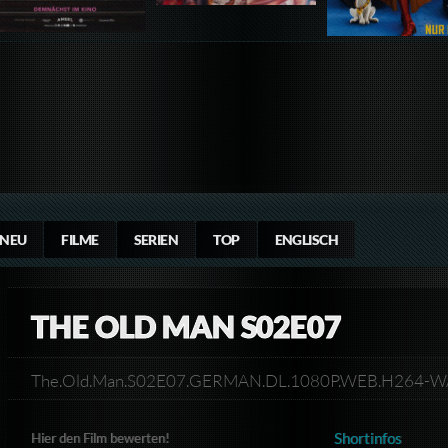
NEU
FILME
SERIEN
TOP
ENGLISCH
THE OLD MAN S02E07
The.Old.Man.S02E07.GERMAN.DL.1080P.WEB.H264
Shortinfos
Hier den Film bewerten!