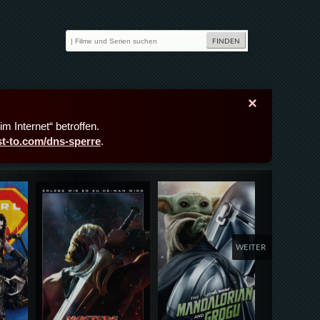
×
m Internet“ betroffen.
ast-to.com/dns-sperre
.
Details,Play
Details,Play
Deta
WEITER