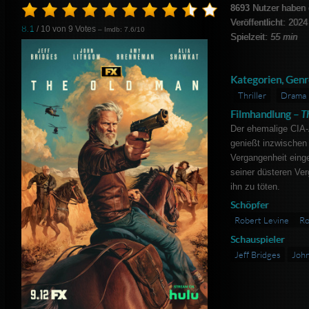
8693
Nutzer haben 
Veröffentlicht: 2024
8.1
/ 10 von
9
Votes
– Imdb: 7.6/10
Spielzeit:
55 min
Kategorien, Genr
Thriller
Drama
Filmhandlung –
T
Der ehemalige CIA-
genießt inzwischen 
Vergangenheit eing
seiner düsteren Ve
ihn zu töten.
Schöpfer
Robert Levine
Ro
Schauspieler
Jeff Bridges
John