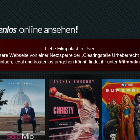
Liebe Filmpalast.to User,
sere Webseite von einer Netzsperre der „Clearingstelle Urheberrecht i
infach, legal und kostenlos umgehen könnt, findet ihr unter
//filmpal
Details,Play
Details,Play
Details,Play