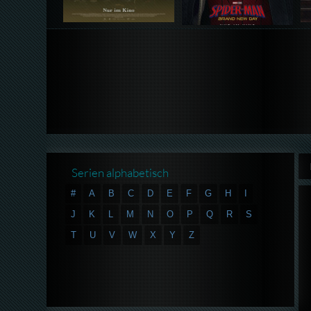
Serien alphabetisch
#
A
B
C
D
E
F
G
H
I
J
K
L
M
N
O
P
Q
R
S
T
U
V
W
X
Y
Z