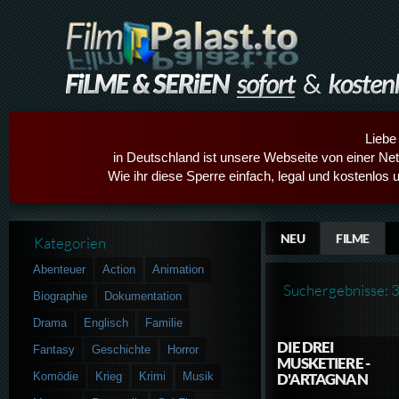
Liebe
in Deutschland ist unsere Webseite von einer Netz
Wie ihr diese Sperre einfach, legal und kostenlos 
NEU
FILME
Kategorien
Abenteuer
Action
Animation
Suchergebnisse: 
Biographie
Dokumentation
Drama
Englisch
Familie
DIE DREI
Fantasy
Geschichte
Horror
MUSKETIERE -
Komödie
Krieg
Krimi
Musik
D'ARTAGNAN