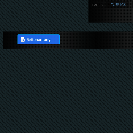
- ZURÜCK
PAGES:
Seitenanfang