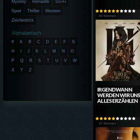
Mystery
Romantik
Sci-Fi
Sport
Thriller
Western
90 Stimmen
Zeichentrick
Alphabetisch
#
A
B
C
D
E
F
G
H
I
J
K
L
M
N
O
P
Q
R
S
T
U
V
W
X
Y
Z
IRGENDWANN
WERDEN WIR UN
ALLES ERZÄHLEN
27 Stimmen