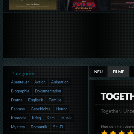
NEU
FILME
Kategorien
Abenteuer
Action
Animation
Biographie
Dokumentation
TOGETH
Drama
Englisch
Familie
Fantasy
Geschichte
Horror
Together.-.U
Komödie
Krieg
Krimi
Musik
Hier den Film bewe
Mystery
Romantik
Sci-Fi