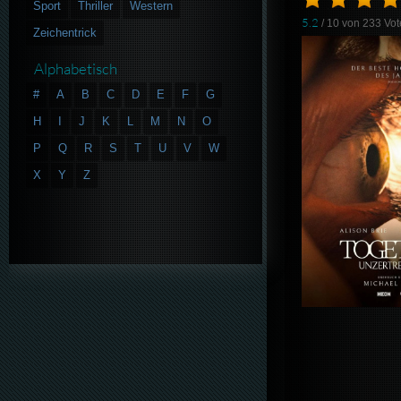
Sport
Thriller
Western
5.2
/ 10 von
233
Vot
Zeichentrick
Alphabetisch
#
A
B
C
D
E
F
G
H
I
J
K
L
M
N
O
P
Q
R
S
T
U
V
W
X
Y
Z