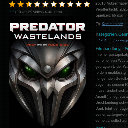
25013
Nutzer haben
Veröffentlicht: 2025
2.2
/ 10 von
89
Votes
– Imdb: 1.7/10
Spielzeit:
89 min
(9)
Kommentare
Kategorien, Genr
Sci-Fi
Abenteu
Filmhandlung –
P
In einer postapokal
auf einer von Wüste
geprägten Erde. Wa
fordern unablässig 
hungernden Bevölke
Jäger mit seinem R
muss, ändert sich a
Ananth) pflegt zusa
Bruchlandung schwe
Dank lehrt der Jäg
seiner außergewöhn
es heißt, selbst zu
Regie