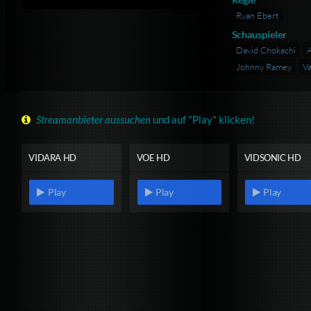
Ryan Ebert
Schauspieler
David Chokachi
A
Johnny Ramey
Va
Streamanbieter aussuchen
und auf "Play" klicken!
VIDARA HD
VOE HD
VIDSONIC HD
Play
Play
Play