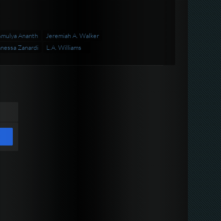
mulya Ananth
Jeremiah A. Walker
nessa Zanardi
L.A. Williams