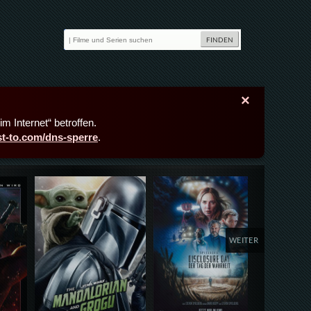
×
m Internet“ betroffen.
ast-to.com/dns-sperre
.
Details,Play
Details,Play
Deta
WEITER