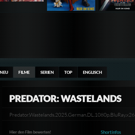
NEU
FILME
SERIEN
TOP
ENGLISCH
PREDATOR: WASTELANDS
Predator.Wastelands.2025.German.DL.1080p.BluRay.x
Shortinfos
Hier den Film bewerten!