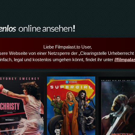
Liebe Filmpalast.to User,
sere Webseite von einer Netzsperre der „Clearingstelle Urheberrecht i
infach, legal und kostenlos umgehen könnt, findet ihr unter
//filmpal
Details,Play
Details,Play
Details,Play