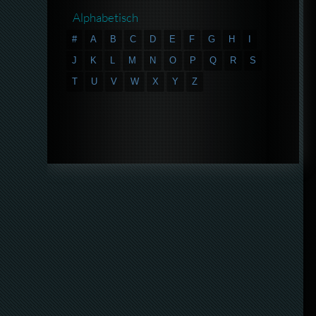
Alphabetisch
#
A
B
C
D
E
F
G
H
I
J
K
L
M
N
O
P
Q
R
S
T
U
V
W
X
Y
Z