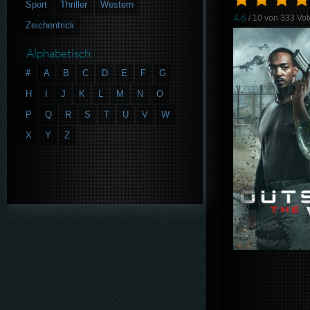
Sport
Thriller
Western
4.6
/ 10 von
333
Vot
Zeichentrick
Alphabetisch
#
A
B
C
D
E
F
G
H
I
J
K
L
M
N
O
P
Q
R
S
T
U
V
W
X
Y
Z