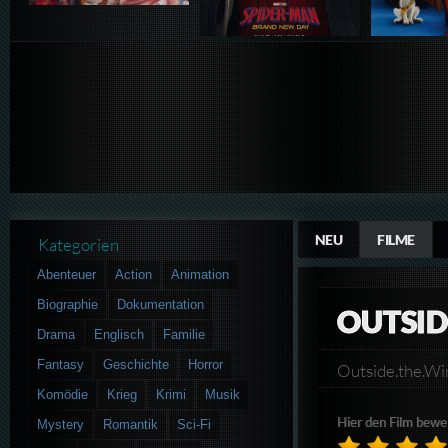
NEU
FILME
Kategorien
Abenteuer
Action
Animation
Biographie
Dokumentation
OUTSID
Drama
Englisch
Familie
Fantasy
Geschichte
Horror
Outside.the.
Komödie
Krieg
Krimi
Musik
Hier den Film bewe
Mystery
Romantik
Sci-Fi