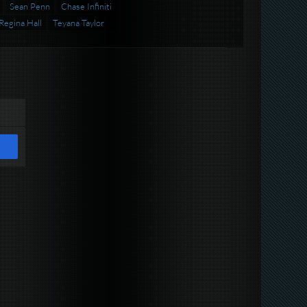
Sean Penn
Chase Infiniti
Regina Hall
Teyana Taylor