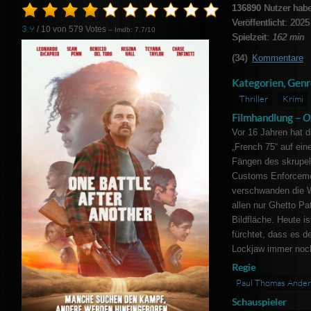
136890
Nutzer hab
Veröffentlicht: 2025
3.9
/ 10 von
579
Votes
– Imdb: 7.7/10
Spielzeit:
162 min
(34)
Kommentare
Kategorien, Genr
Thriller
Krimi
Filmhandlung –
O
Vor 16 Jahren hat 
„French 75“ auf ein
Fängen des skrupel
Customs Enforcemen
verschwanden die W
allen nur Ghetto P
Bildfläche. Heute i
fürchtet, dass es d
Lockjaw immer noch
Regie
Paul Thomas Ande
Schauspieler