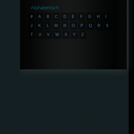
Alphabetisch
#
A
B
C
D
E
F
G
H
I
J
K
L
M
N
O
P
Q
R
S
T
U
V
W
X
Y
Z