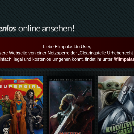
Liebe Filmpalast.to User,
sere Webseite von einer Netzsperre der „Clearingstelle Urheberrecht i
infach, legal und kostenlos umgehen könnt, findet ihr unter
//filmpal
Details,Play
Details,Play
Details,Play