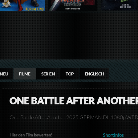
NEU
FILME
SERIEN
TOP
ENGLISCH
ONE BATTLE AFTER ANOTHE
One.Battle.After.Another.2025.GERMAN.DL.1080p.W
Shortinfos
Hier den Film bewerten!