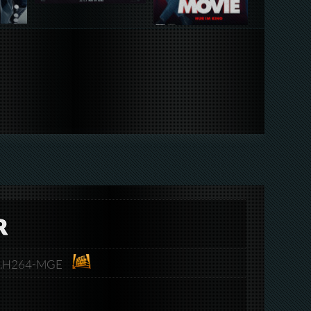
R
EB.H264-MGE