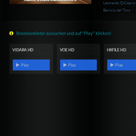
Leonardo DiCaprio
Benicio del Toro
Streamanbieter aussuchen
und auf "Play" klicken!
VIDARA HD
VOE HD
HXFILE HD
Play
Play
Play