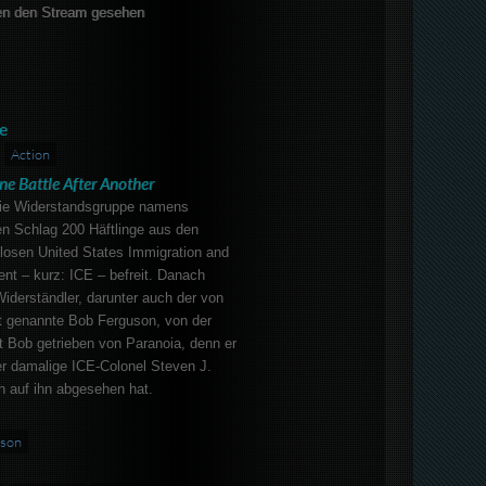
en den Stream gesehen
e
Action
ne Battle After Another
die Widerstandsgruppe namens
en Schlag 200 Häftlinge aus den
losen United States Immigration and
t – kurz: ICE – befreit. Danach
iderständler, darunter auch der von
at genannte Bob Ferguson, von der
st Bob getrieben von Paranoia, denn er
er damalige ICE-Colonel Steven J.
 auf ihn abgesehen hat.
rson