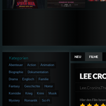
NEU
FILME
Kategorien
Abenteuer
Action
Animation
Biographie
Dokumentation
LEE CR
Drama
Englisch
Familie
Fantasy
Geschichte
Horror
Lee.Cronins.
Komödie
Krieg
Krimi
Musik
Hier den Film bewe
Mystery
Romantik
Sci-Fi