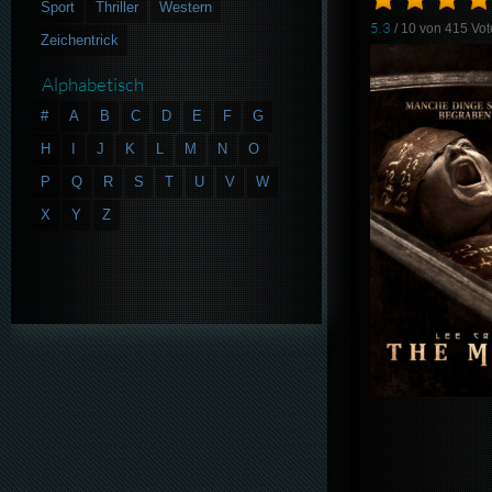
Sport
Thriller
Western
5.3
/ 10 von
415
Vot
Zeichentrick
Alphabetisch
#
A
B
C
D
E
F
G
H
I
J
K
L
M
N
O
P
Q
R
S
T
U
V
W
X
Y
Z