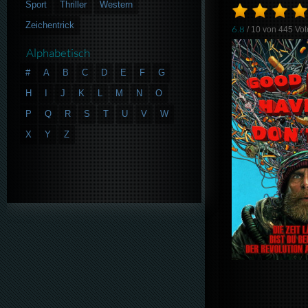
Sport
Thriller
Western
Zeichentrick
6.8
/ 10 von
445
Vot
Alphabetisch
#
A
B
C
D
E
F
G
H
I
J
K
L
M
N
O
P
Q
R
S
T
U
V
W
X
Y
Z