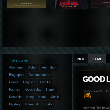
NEU
FILME
Kategorien
Abenteuer
Action
Animation
Biographie
Dokumentation
GOOD L
Drama
Englisch
Familie
Good.Luck.Ha
Fantasy
Geschichte
Horror
Komödie
Krieg
Krimi
Musik
Mystery
Romantik
Sci-Fi
Hier den Film bewe