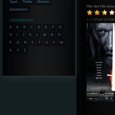
Sport
Thriller
Western
Hier den Film bewe
Zeichentrick
Alphabetisch
2.6
/ 10 von
14
Vote
#
A
B
C
D
E
F
G
H
I
J
K
L
M
N
O
P
Q
R
S
T
U
V
W
X
Y
Z