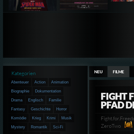
NEU
FILME
Kategorien
Abenteuer
Action
Animation
Biographie
Dokumentation
FIGHT 
Drama
Englisch
Familie
PFAD D
Fantasy
Geschichte
Horror
Fight.for.Free
Komödie
Krieg
Krimi
Musik
ZeroTwo
Mystery
Romantik
Sci-Fi