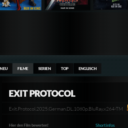
NEU
FILME
SERIEN
TOP
ENGLISCH
EXIT PROTOCOL
Exit.Protocol.2025.German.DL.1080p.BluRay.x264-TM​
Shortinfos
Hier den Film bewerten!