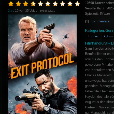
10598
Nutzer haben
Veröffentlicht: 2025
3.6
/ 10 von
35
Votes
– Imdb: 3.6/10
Spielzeit:
84 min
(1)
Kommentare
Kategorien, Genr
Thriller
Action
Filmhandlung –
Ex
Sam Hayden arbeitet
Berufskiller ist es
oder für den Fortb
gewordene Mitarbeit
von Kontaktmann Aug
Charles Managold. D
unterwegs, hat sein
geändert. Managold 
liebevolle Ehemann
Hayden deshalb zög
Augustus den skrup
Partnerin Wicked sa
nur Managold, son