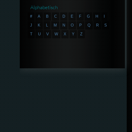
Alphabetisch
#
A
B
C
D
E
F
G
H
I
J
K
L
M
N
O
P
Q
R
S
T
U
V
W
X
Y
Z