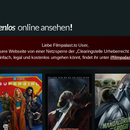
Liebe Filmpalast.to User,
sere Webseite von einer Netzsperre der „Clearingstelle Urheberrecht i
infach, legal und kostenlos umgehen könnt, findet ihr unter
//filmpal
Details,Play
Details,Play
Details,Play