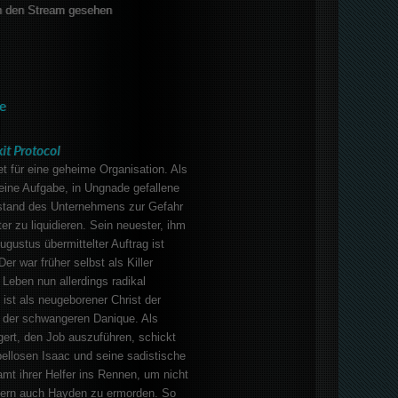
 den Stream gesehen
e
it Protocol
 für eine geheime Organisation. Als
 seine Aufgabe, in Ungnade gefallene
estand des Unternehmens zur Gefahr
er zu liquidieren. Sein neuester, ihm
ustus übermittelter Auftrag ist
er war früher selbst als Killer
 Leben nun allerdings radikal
ist als neugeborener Christ der
 der schwangeren Danique. Als
ert, den Job auszuführen, schickt
ellosen Isaac und seine sadistische
mt ihrer Helfer ins Rennen, um nicht
dern auch Hayden zu ermorden. So