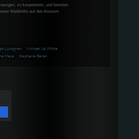
zwungen, zu kooperieren, und bereiten
 einer Waldhütte auf den Ansturm
ph Lundgren
Michael Jai White
ina Maya
Stephanie Beran