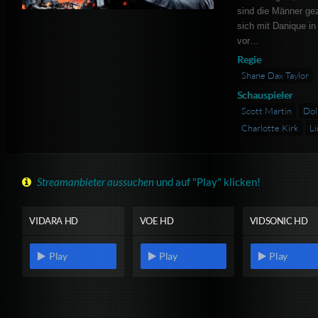
sind die Männer ge
sich mit Danique in
vor…
Regie
Shane Dax Taylor
Schauspieler
Scott Martin
Dol
Charlotte Kirk
L
Streamanbieter aussuchen
und auf "Play" klicken!
VIDARA HD
VOE HD
VIDSONIC HD
Play
Play
Play