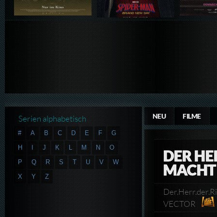
NEU
FILME
Serien alphabetisch
#
A
B
C
D
E
F
G
H
I
J
K
L
M
N
O
DER HE
P
Q
R
S
T
U
V
W
MACHT 
X
Y
Z
Der.Herr.der.
VECTOR