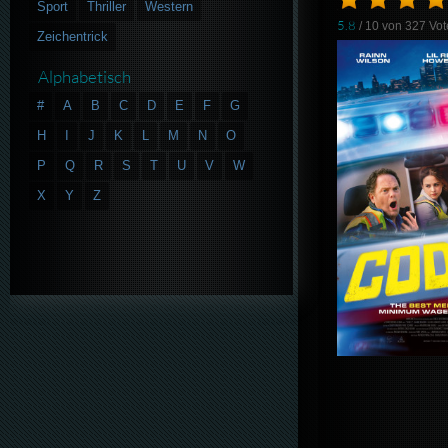
Sport
Thriller
Western
5.8
/ 10 von
327
Vot
Zeichentrick
Alphabetisch
#
A
B
C
D
E
F
G
H
I
J
K
L
M
N
O
P
Q
R
S
T
U
V
W
X
Y
Z