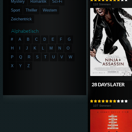
Mystery
Romantik
Sci-Fi
110 Stimmen
Sport
Thriller
Western
Zeichentrick
Alphabetisch
#
A
B
C
D
E
F
G
H
I
J
K
L
M
N
O
P
Q
R
S
T
U
V
W
X
Y
Z
28 DAYS LATER
107 Stimmen