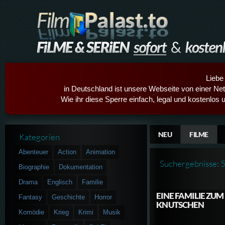
Liebe
in Deutschland ist unsere Webseite von einer Netz
Wie ihr diese Sperre einfach, legal und kostenlos 
NEU
FILME
Kategorien
Abenteuer
Action
Animation
Suchergebnisse: 
Biographie
Dokumentation
Drama
Englisch
Familie
EINE FAMILIE ZUM
Fantasy
Geschichte
Horror
KNUTSCHEN
Komödie
Krieg
Krimi
Musik