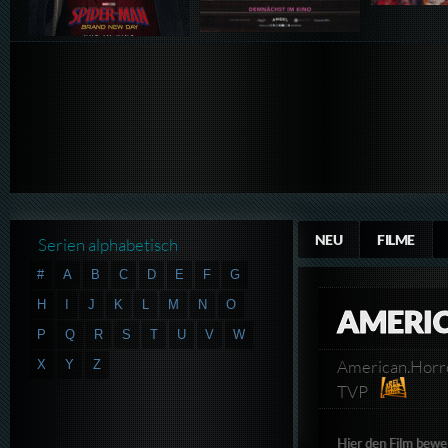
NEU
FILME
Serien alphabetisch
#
A
B
C
D
E
F
G
H
I
J
K
L
M
N
O
AMERIC
P
Q
R
S
T
U
V
W
American.Hor
X
Y
Z
TVP
Hier den Film bewe