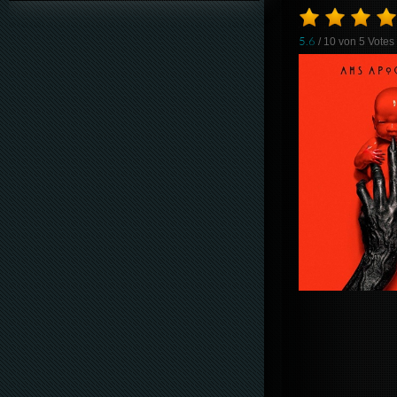
5.6
/ 10 von
5
Votes